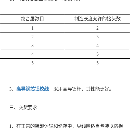
绞合层数目
制造长度允许的接头数
1
2
2
3
3
4
4
5
5
5
3、
高导钢芯铝绞线
，采用高导铝杆，其性能更好。
三、交货要求
1、在正常的装卸运输和储存中，导线应适当包装以防损