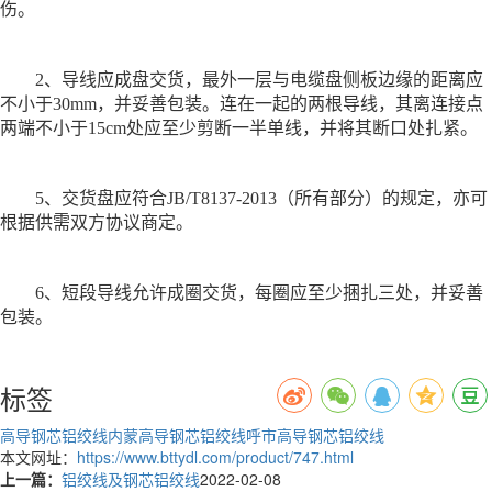
伤。
2、导线应成盘交货，最外一层与电缆盘侧板边缘的距离应
不小于30mm，并妥善包装。连在一起的两根导线，其离连接点
两端不小于15cm处应至少剪断一半单线，并将其断口处扎紧。
5、交货盘应符合JB/T8137-2013（所有部分）的规定，亦可
根据供需双方协议商定。
6、短段导线允许成圈交货，每圈应至少捆扎三处，并妥善
包装。
标签
高导钢芯铝绞线
内蒙高导钢芯铝绞线
呼市高导钢芯铝绞线
本文网址：
https://www.bttydl.com/product/747.html
上一篇：
铝绞线及钢芯铝绞线
2022-02-08